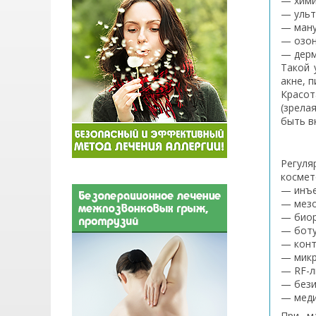
— хими
— ульт
— ману
— озон
— дерм
Такой 
акне, 
Красот
(зрела
быть в
Регуля
космет
— инъе
— мезо
— биор
— боту
— конт
— микр
— RF-л
— бези
— меди
При м