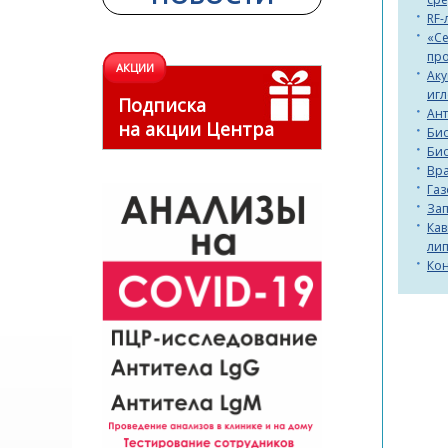
RF-
«Ce
пр
АКЦИИ
Аку
иг
Подписка
Ан
на акции Центра
Би
Би
Вра
Газ
Зап
Кав
ли
Кон