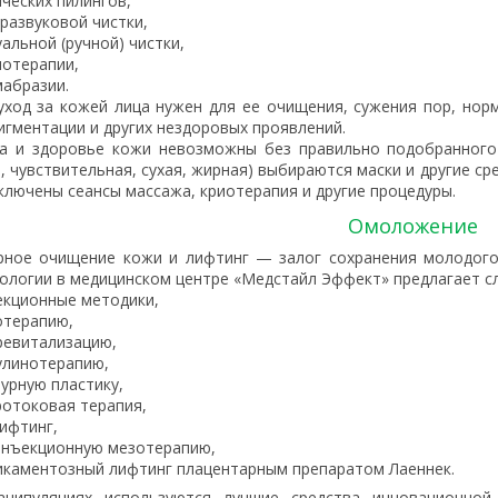
ческих пилингов,
развуковой чистки,
альной (ручной) чистки,
отерапии,
абразии.
уход за кожей лица нужен для ее очищения, сужения пор, нор
пигментации и других нездоровых проявлений.
а и здоровье кожи невозможны без правильно подобранного 
я, чувствительная, сухая, жирная) выбираются маски и другие с
ключены сеансы массажа, криотерапия и другие процедуры.
Омоложение
рное очищение кожи и лифтинг — залог сохранения молодого
ологии в медицинском центре «Медстайл Эффект» предлагает 
кционные методики,
терапию,
евитализацию,
линотерапию,
урную пластику,
отоковая терапия,
ифтинг,
нъекционную мезотерапию,
каментозный лифтинг плацентарным препаратом Лаеннек.
анипуляциях используются лучшие средства инновационной