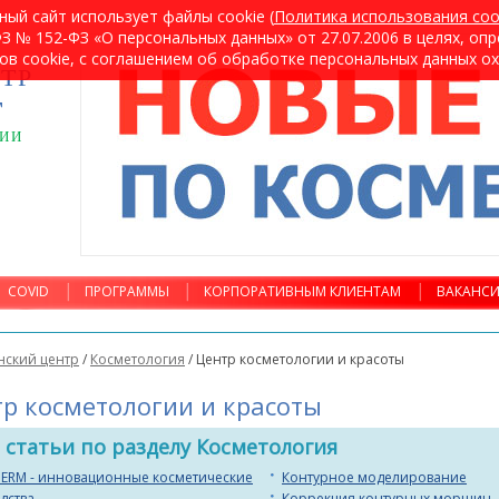
ный сайт использует файлы cookie (
Политика использования coo
 № 152-ФЗ «О персональных данных» от 27.07.2006 в целях, оп
ов cookie, с соглашением об обработке персональных данных о
ТР
т
ГИИ
COVID
ПРОГРАММЫ
КОРПОРАТИВНЫМ КЛИЕНТАМ
ВАКАНС
ский центр
/
Косметология
/
Центр косметологии и красоты
р косметологии и красоты
 статьи по разделу Косметология
ERM - инновационные косметические
Контурное моделирование
дства
Коррекция контурных морщин