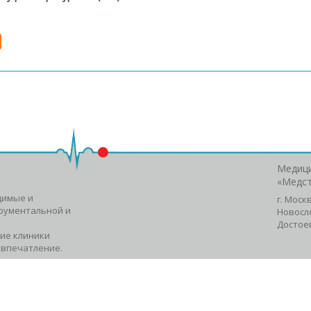
Медици
«Медс
димые и
г. Моск
рументальной и
Новосл
Достое
ие клиники
 впечатление.
ма скидок.