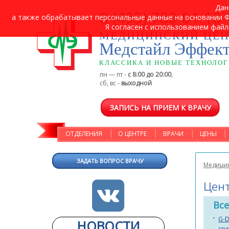
Дан
8 (495) 780-01-10
а также обрабатывает персональные данные на основании ФЗ
Я согласен с использованием файл
МЕДИЦИНСКИЙ ЦЕН
Медстайл Эффек
КЛАССИКА И НОВЫЕ ТЕХНОЛО
пн — пт -
с 8:00 до 20:00
,
сб, вс -
выходной
ЗАПИСЬ НА ПРИЕМ К ВРАЧУ
ОТДЕЛЕНИЯ
О ЦЕНТРЕ
ВРАЧИ
ЦЕНЫ
ЗАДАТЬ ВОПРОС ВРАЧУ
Медицин
Цент
Все
G-D
НОВОСТИ
сре