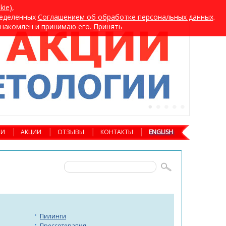
kie
),
ределенных
Cоглашением об обработке персональных данных
.
хнакомлен и принимаю его.
Принять
ИИ
АКЦИИ
ОТЗЫВЫ
КОНТАКТЫ
ENGLISH
Пилинги
Прессотерапия