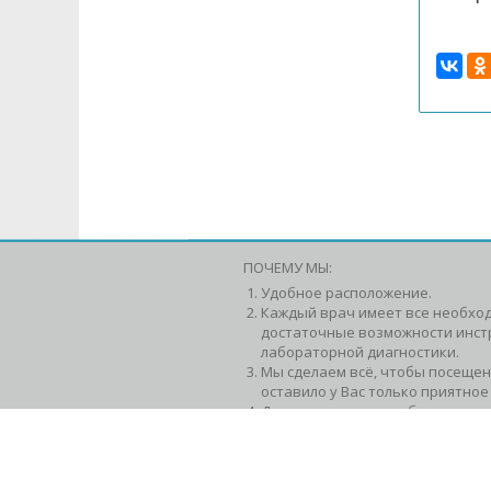
ПОЧЕМУ МЫ:
Удобное расположение.
Каждый врач имеет все необхо
достаточные возможности инст
лабораторной диагностики.
Мы сделаем всё, чтобы посещен
оставило у Вас только приятное
Доступные цены + гибкаяя систе