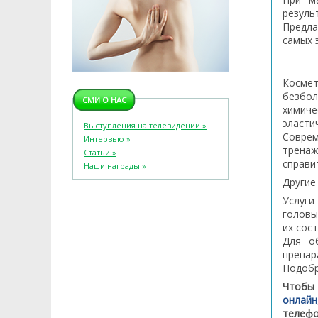
резуль
Предла
самых 
Космет
безбол
СМИ О НАС
химич
эласти
Выступления на телевидении »
Совре
Интервью »
трена
Статьи »
справи
Наши награды »
Другие
Услуги
головы
их сос
Для о
препар
Подобр
Чтобы 
онлайн
телефо