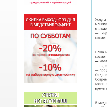
Услуги
манипу
мелкие
— хир
космет
Наша м
космет
— квал
— наде
— проф
Отделе
Совре
Москве
время 
В меди