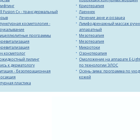
лифтинг
Криотерапия
ll Fusion C» - трансдермальный
Лаеннек
орыв
Лечение акне и розацеа
пунктурная косметология -
Лимфодренажный массаж ручн
лоукалывание
аппаратный
тицеллюлитные программы
Мезотерапия
оревитализация
Мезотерапия
оревитализация
Микротоки
ч косметолог
Озонотерапия
ожидкостный пилинг
Омоложение на аппарате E-Light
ись к дерматологу
по технологии ЭЛОС
итация - безоперационная
Осень-зима: программа по уход
посакция
кожей
турная пластика