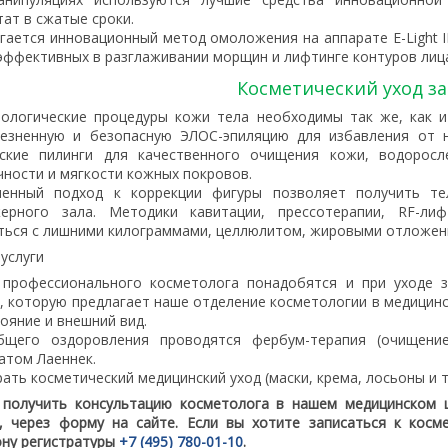
тат в сжатые сроки.
гается инновационный метод омоложения на аппарате E-Light 
эффективных в разглаживании морщин и лифтинге контуров лиц
Косметический уход за
ологические процедуры кожи тела необходимы так же, как и
езненную и безопасную ЭЛОС-эпиляцию для избавления от н
еские пилинги для качественного очищения кожи, водорос
чности и мягкости кожных покровов.
менный подход к коррекции фигуры позволяет получить те
жерного зала. Методики кавитации, прессотерапии, RF-ли
ться с лишними килограммами, целлюлитом, жировыми отложен
 услуги
 профессионального косметолога понадобятся и при уходе 
, которую предлагает наше отделение косметологии в медицин
тояние и внешний вид.
бщего оздоровления проводятся фербум-терапия (очищени
атом Лаеннек.
ать косметический медицинский уход (маски, крема, лосьоны и т
получить консультацию косметолога в нашем медицинском 
, через форму на сайте. Если вы хотите записаться к косм
ну регистратуры
+7 (495) 780-01-10
.