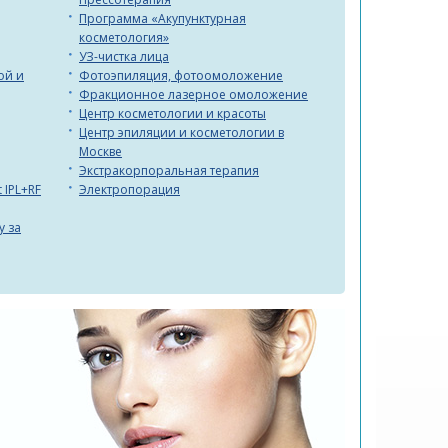
Программа «Акупунктурная
косметология»
УЗ-чистка лица
ой и
Фотоэпиляция, фотоомоложение
Фракционное лазерное омоложение
Центр косметологии и красоты
Центр эпиляции и косметологии в
Москве
Экстракорпоральная терапия
 IPL+RF
Электропорация
у за