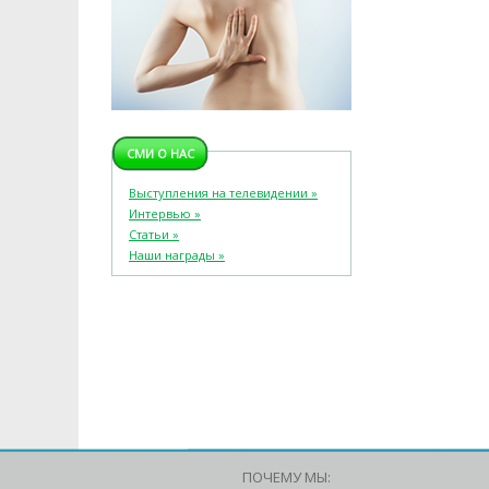
СМИ О НАС
Выступления на телевидении »
Интервью »
Статьи »
Наши награды »
ПОЧЕМУ МЫ: