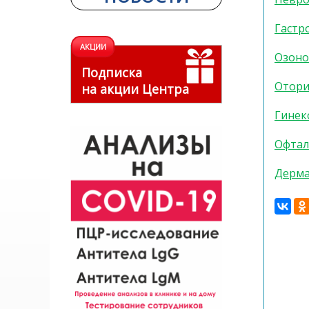
Гастр
АКЦИИ
Озоно
Подписка
Отори
на акции Центра
Гинек
Офтал
Дерма