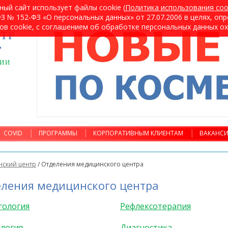
ный сайт использует файлы cookie (
Политика использования coo
 № 152-ФЗ «О персональных данных» от 27.07.2006 в целях, оп
ов cookie, с соглашением об обработке персональных данных о
ТР
т
ГИИ
COVID
ПРОГРАММЫ
КОРПОРАТИВНЫМ КЛИЕНТАМ
ВАКАНС
ский центр
/
Отделения медицинского центра
ления медицинского центра
гология
Рефлексотерапия
логия
Диагностика