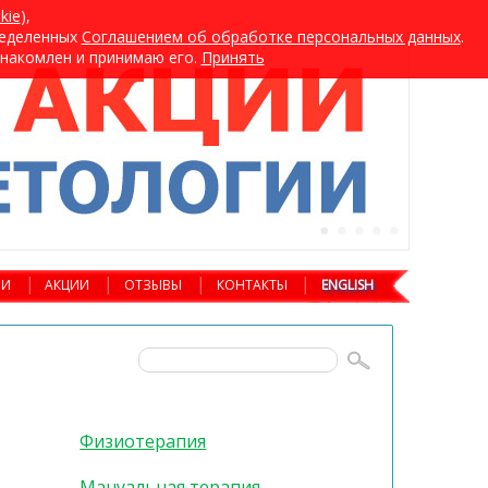
kie
),
ределенных
Cоглашением об обработке персональных данных
.
хнакомлен и принимаю его.
Принять
ИИ
АКЦИИ
ОТЗЫВЫ
КОНТАКТЫ
ENGLISH
Физиотерапия
Мануальная терапия