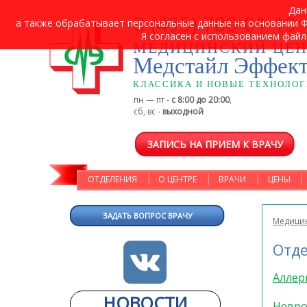
Дан
8 (495) 780-01-10
а также обрабатывает персональные данные на основании ФЗ
Я согласен с использованием файл
МЕДИЦИНСКИЙ ЦЕН
Медстайл Эффек
КЛАССИКА И НОВЫЕ ТЕХНОЛО
пн — пт -
с 8:00 до 20:00
,
сб, вс -
выходной
ЗАПИСЬ НА ПРИЕМ К ВРАЧУ
ОТДЕЛЕНИЯ
О ЦЕНТРЕ
ВРАЧИ
ЦЕНЫ
ЗАДАТЬ ВОПРОС ВРАЧУ
Медицин
Отде
Аллер
НОВОСТИ
Невро