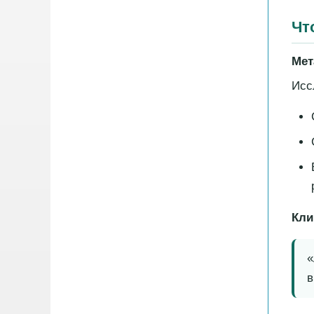
Чт
Мет
Исс
Кли
«
в