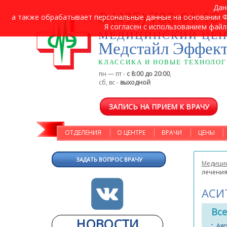
Дан
8 (495) 780-01-10
а также обрабатывает персональные данные на основании ФЗ
Я согласен с использованием файл
МЕДИЦИНСКИЙ ЦЕН
Медстайл Эффек
КЛАССИКА И НОВЫЕ ТЕХНОЛО
пн — пт -
с 8:00 до 20:00
,
сб, вс -
выходной
ЗАПИСЬ НА ПРИЕМ К ВРАЧУ
ОТДЕЛЕНИЯ
О ЦЕНТРЕ
ВРАЧИ
ЦЕНЫ
ЗАДАТЬ ВОПРОС ВРАЧУ
Медицин
лечения
АСИТ
Все
НОВОСТИ
Авг