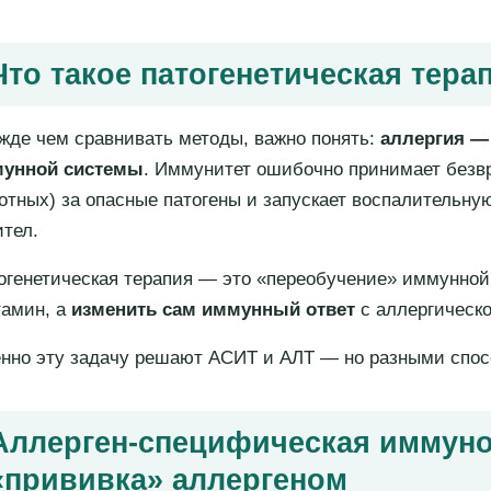
Что такое патогенетическая тера
жде чем сравнивать методы, важно понять:
аллергия — 
унной системы
. Иммунитет ошибочно принимает безвр
отных) за опасные патогены и запускает воспалительну
ител.
огенетическая терапия — это «переобучение» иммунной 
тамин, а
изменить сам иммунный ответ
с аллергическо
нно эту задачу решают АСИТ и АЛТ — но разными спос
Аллерген-специфическая иммуно
«прививка» аллергеном