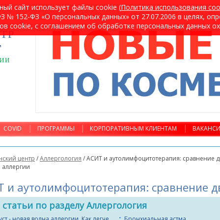
ный сайт использует файлы cookie (
Политика использования coo
 № 152-ФЗ «О персональных данных» от 27.07.2006 в целях, оп
ов cookie, с соглашением об обработке персональных данных о
ТР
т
ГИИ
COVID
ПРОГРАММЫ
КОРПОРАТИВНЫМ КЛИЕНТАМ
ВАКАНС
ский центр
/
Аллергология
/
АСИТ и аутолимфоцитотерапия: сравнение д
 аллергии
 и аутолимфоцитотерапия: сравнение д
 статьи по разделу Аллергология
уст - новая волна аллергии. Как легче
Бронхиальная астма