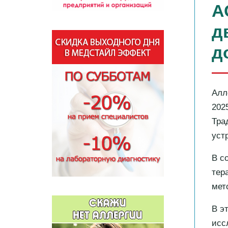
А
д
д
Алл
202
Тра
уст
В с
тер
мет
В э
исс