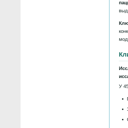
пац
выд
Клю
кон
мод
Кл
Исс
исс
У 4