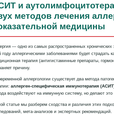
СИТ и
аутолимфоцитотер
вух методов лечения алле
оказательной медицины
ергия — одно из самых распространенных хронических 
5 году аллергическими заболеваниями будет страдать к
диционная терапия (антигистаминные препараты, гормо
раняет причину.
овременной аллергологии существует два метода патоге
апии:
аллерген-специфическая иммунотерапия (АСИТ
ода воздействуют на иммунную систему, но делают это 
той статье мы разберем сходства и различия этих подх
ледований, мета-анализов и экспертных рекомендаций.