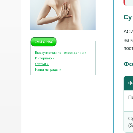
Су
АСИ
на 
СМИ О НАС
пос
Выступления на телевидении »
Интервью »
Фо
Статьи »
Наши награды »
Ф
П
С
(S