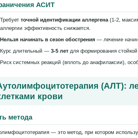
раничения АСИТ
Требует
точной идентификации аллергена
(1-2, макси
аллергии эффективность снижается.
Нельзя начинать в сезон обострения
— лечение начин
Курс длительный —
3-5 лет
для формирования стойкой 
Риск системных реакций (вплоть до анафилаксии), осо
Аутолимфоцитотерапия
(АЛТ): л
клетками крови
ть метода
олимфоцитотерапия — это метод, при котором использ