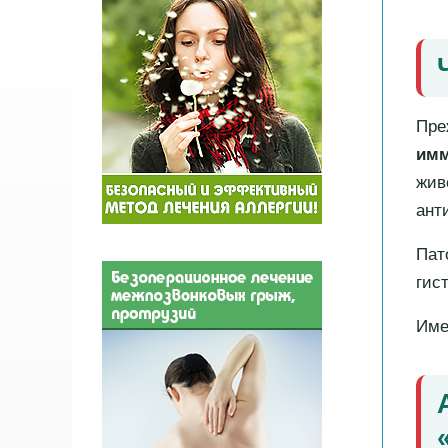
Пре
имм
жив
ант
Пат
гис
Име