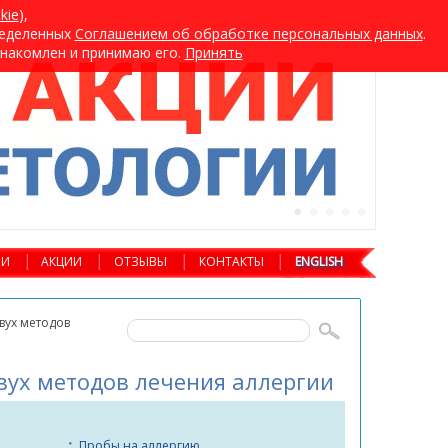
kie
),
ределенных
Cоглашением об обработке персональных данных
.
хнакомлен и принимаю его.
Принять
ИИ
АКЦИИ
ОТЗЫВЫ
КОНТАКТЫ
ENGLISH
вух методов
вух методов лечения аллергии
Пробы на аллергию