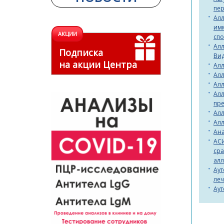
пер
Алл
имм
АКЦИИ
спо
Алл
Подписка
Вид
на акции Центра
Алл
Алл
Алл
Алл
пр
Алл
Алл
Ана
АСИ
сра
ал
Аут
леч
Ау