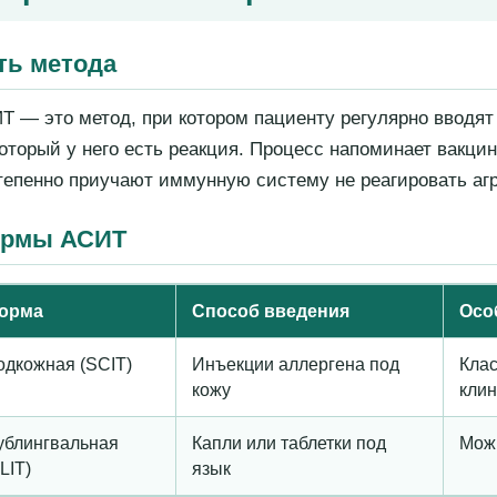
ть метода
Т — это метод, при котором пациенту регулярно вводя
который у него есть реакция. Процесс напоминает вакц
тепенно приучают иммунную систему не реагировать аг
рмы АСИТ
орма
Способ введения
Осо
одкожная (SCIT)
Инъекции аллергена под
Клас
кожу
клин
ублингвальная
Капли или таблетки под
Мож
LIT)
язык