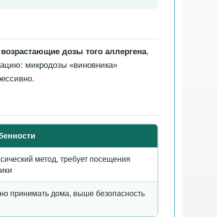
т
возрастающие дозы того аллергена
,
инацию: микродозы «виновника»
рессивно.
бенности
сический метод, требует посещения
ики
но принимать дома, выше безопасность