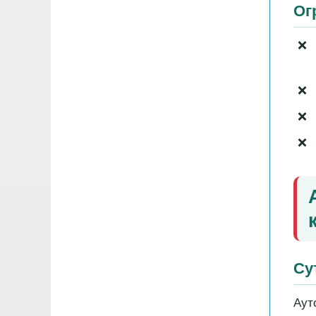
Ог
Су
Аут