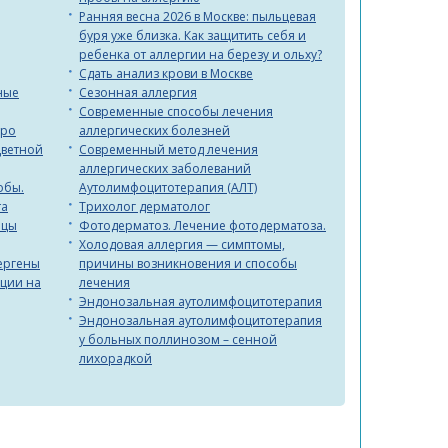
Ранняя весна 2026 в Москве: пыльцевая
буря уже близка. Как защитить себя и
ребенка от аллергии на березу и ольху?
Сдать анализ крови в Москве
ные
Сезонная аллергия
Современные способы лечения
тро
аллергических болезней
Цветной
Современный метод лечения
аллергических заболеваний
обы.
Аутолимфоцитотерапия (АЛТ)
та
Трихолог дерматолог
ицы
Фотодерматоз. Лечение фотодерматоза.
Холодовая аллергия — cимптомы,
ергены
причины возникновения и способы
кции на
лечения
Эндонозальная аутолимфоцитотерапия
Эндонозальная аутолимфоцитотерапия
у больных поллинозом – сенной
лихорадкой