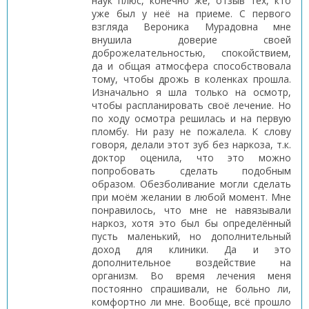
наук плюс, конечно же, отзыв тех, кто
уже был у неё на приеме. С первого
взгляда Вероника Мурадовна мне
внушила доверие своей
доброжелательностью, спокойствием,
да и общая атмосфера способствовала
тому, чтобы дрожь в коленках прошла.
Изначально я шла только на осмотр,
чтобы распланировать своё лечение. Но
по ходу осмотра решилась и на первую
пломбу. Ни разу не пожалела. К слову
говоря, делали этот зуб без наркоза, т.к.
доктор оценила, что это можно
попробовать сделать подобным
образом. Обезболивание могли сделать
при моём желании в любой момент. Мне
понравилось, что мне не навязывали
наркоз, хотя это был бы определённый
пусть маленький, но дополнительный
доход для клиники. Да и это
дополнительное воздействие на
организм. Во время лечения меня
постоянно спрашивали, не больно ли,
комфортно ли мне. Вообще, всё прошло