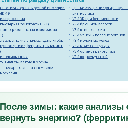
 статьи по разделу Диагностика
агностика коронавирусной инфекции
Третье измерение ультразвуко
ID-19
диагностики
пилляроскопия
УЗИ 3D при беременности
пьютерная томография (КТ)
УЗИ брюшной полости
гнитно-резонансная томография
УЗИ в гинекологии
Т)
УЗИ женских половых органов
ле зимы: какие анализы сдать, чтобы
УЗИ молочных желез
нуть энергию? (ферритин, витамин D,
УЗИ мочевого пузыря
)
УЗИ органов малого таза
диотермометрия
УЗИ поджелудочной
ть анализы платно в Москве
ть недорого анализы в Москве
гмоскопия
После зимы: какие анализы 
вернуть энергию? (ферритин