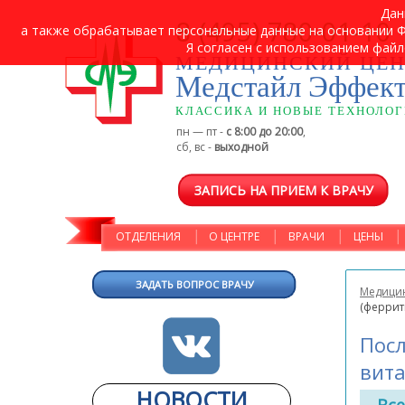
Дан
8 (495) 780-01-10
а также обрабатывает персональные данные на основании ФЗ
Я согласен с использованием файл
МЕДИЦИНСКИЙ ЦЕН
Медстайл Эффек
КЛАССИКА И НОВЫЕ ТЕХНОЛО
пн — пт -
с 8:00 до 20:00
,
сб, вс -
выходной
ЗАПИСЬ НА ПРИЕМ К ВРАЧУ
ОТДЕЛЕНИЯ
О ЦЕНТРЕ
ВРАЧИ
ЦЕНЫ
ЗАДАТЬ ВОПРОС ВРАЧУ
Медицин
(феррит
Посл
вита
НОВОСТИ