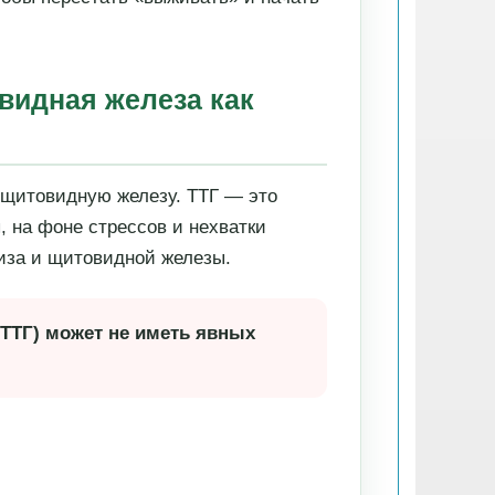
овидная железа как
е щитовидную железу. ТТГ — это
 на фоне стрессов и нехватки
физа и щитовидной железы.
ТТГ) может не иметь явных