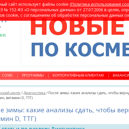
ный сайт использует файлы cookie (
Политика использования coo
 № 152-ФЗ «О персональных данных» от 27.07.2006 в целях, оп
ов cookie, с соглашением об обработке персональных данных о
ТР
т
ГИИ
COVID
ПРОГРАММЫ
КОРПОРАТИВНЫМ КЛИЕНТАМ
ВАКАНС
ский центр
/
Диагностика
/
После зимы: какие анализы сдать, чтобы верн
ин, витамин D, ТТГ)
е зимы: какие анализы сдать, чтобы вер
мин D, ТТГ)