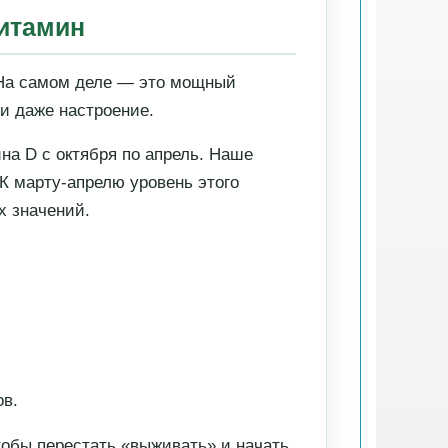
витамин
 На самом деле — это мощный
и даже настроение.
на D с октября по апрель. Наше
 К марту-апрелю уровень этого
х значений.
ов.
тобы перестать «выживать» и начать