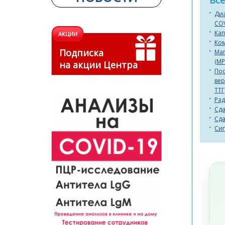
Все
Ди
COV
Ка
АКЦИИ
Ком
Подписка
Ма
(МР
на акции Центра
Пос
вер
ТТГ
Ра
Сда
Сда
Си