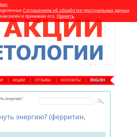
kie
),
ределенных
Cоглашением об обработке персональных данных
.
хнакомлен и принимаю его.
Принять
ИИ
АКЦИИ
ОТЗЫВЫ
КОНТАКТЫ
ENGLISH
уть энергию?
нуть энергию? (ферритин,