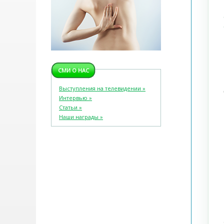
СМИ О НАС
Выступления на телевидении »
Интервью »
Статьи »
Наши награды »