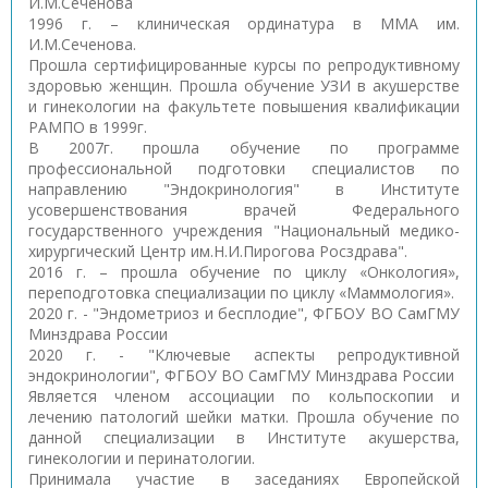
И.М.Сеченова
1996 г. – клиническая ординатура в ММА им.
И.М.Сеченова.
Прошла сертифицированные курсы по репродуктивному
здоровью женщин. Прошла обучение УЗИ в акушерстве
и гинекологии на факультете повышения квалификации
РАМПО в 1999г.
В 2007г. прошла обучение по программе
профессиональной подготовки специалистов по
направлению "Эндокринология" в Институте
усовершенствования врачей Федерального
государственного учреждения "Национальный медико-
хирургический Центр им.Н.И.Пирогова Росздрава".
2016 г. – прошла обучение по циклу «Онкология»,
переподготовка специализации по циклу «Маммология».
2020 г. - "Эндометриоз и бесплодие", ФГБОУ ВО СамГМУ
Минздрава России
2020 г. - "Ключевые аспекты репродуктивной
эндокринологии", ФГБОУ ВО СамГМУ Минздрава России
Является членом ассоциации по кольпоскопии и
лечению патологий шейки матки. Прошла обучение по
данной специализации в Институте акушерства,
гинекологии и перинатологии.
Принимала участие в заседаниях Европейской